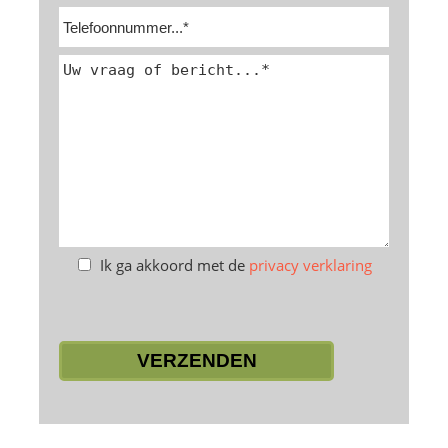
Ik ga akkoord met de
privacy verklaring
Laat
dit
veld
leeg.