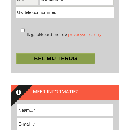
Ik ga akkoord met de
privacyverklaring
Laat
dit
veld
leeg.
MEER INFORMATIE?