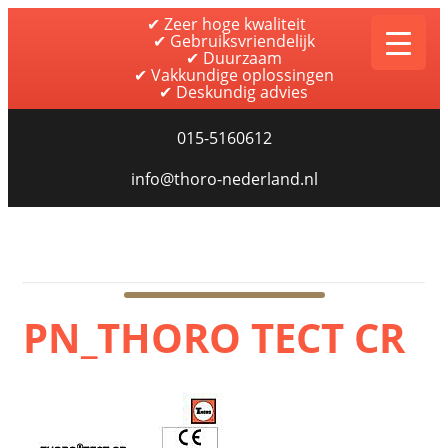
✔ Zeer hoge kwaliteit
✔ Gebruiksvriendelijk
✔ Duurzaam
✔ Vakkundige oplossingen
✔ Deskundig advies
015-5160612
info@thoro-nederland.nl
Thoro Nederland
PN_THORO TECT CR