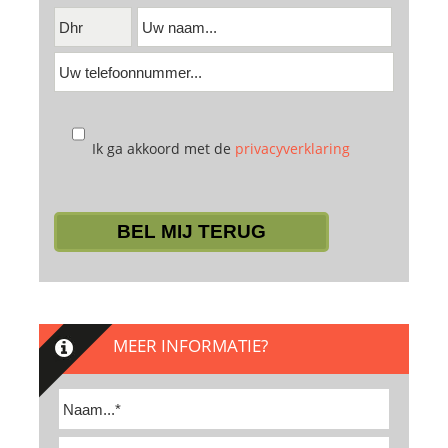
Ik ga akkoord met de
privacyverklaring
Laat
dit
veld
leeg.
MEER INFORMATIE?