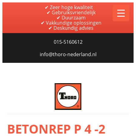
✔ Zeer hoge kwaliteit
✔ Gebruiksvriendelijk
✔ Duurzaam
✔ Vakkundige oplossingen
✔ Deskundig advies
015-5160612
info@thoro-nederland.nl
Thoro Nederland
BETONREP P 4 -2