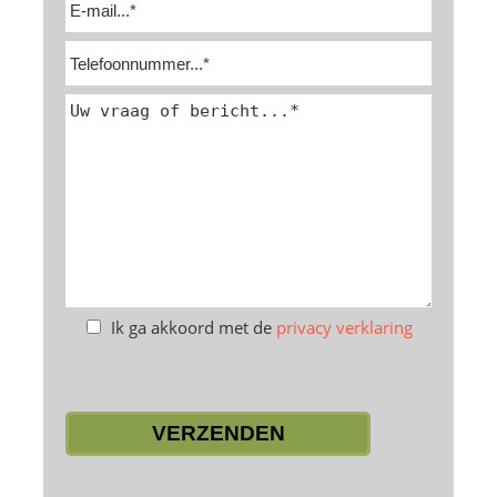
Ik ga akkoord met de
privacy verklaring
Laat
dit
veld
leeg.