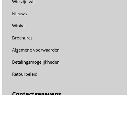
Wie zijn wij
Nieuws
Winkel
Brochures
Algemene voorwaarden
Betalingsmogelijkheden
Retourbeleid
Contactgegevens
Thoro Nederland
Nijverheidsstraat 70
2288 BB Rijswijk