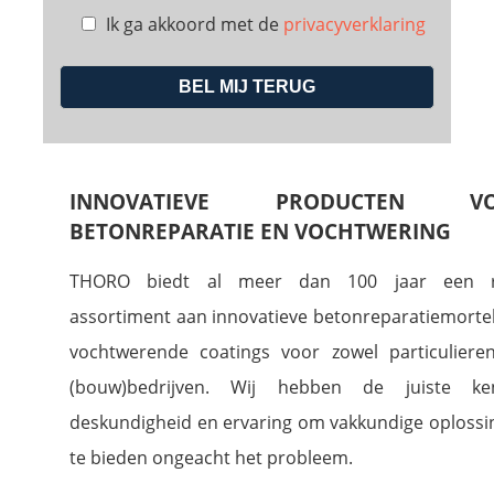
Ik ga akkoord met de
privacyverklaring
Laat
dit
veld
leeg.
INNOVATIEVE PRODUCTEN V
BETONREPARATIE EN VOCHTWERING
THORO biedt al meer dan 100 jaar een 
assortiment aan innovatieve betonreparatiemorte
vochtwerende coatings voor zowel particulieren
(bouw)bedrijven. Wij hebben de juiste ken
deskundigheid en ervaring om vakkundige oploss
te bieden ongeacht het probleem.