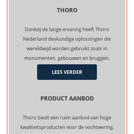
The
THORO
options
may
be
Dankzij de lange ervaring heeft Thoro
chosen
Nederland deskundige oplossingen die
on
the
wereldwijd worden gebruikt zoals in
product
monumenten, gebouwen en bruggen.
page
LEES VERDER
PRODUCT AANBOD
Thoro biedt een ruim aanbod van hoge
kwaliteitsproducten voor de vochtwering,