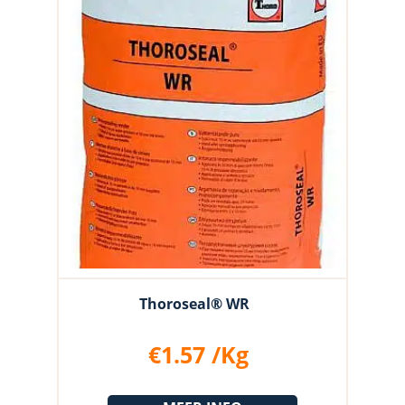
Thoroseal® WR
€
1.57
/Kg