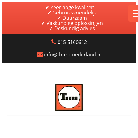
✔ Zeer hoge kwaliteit
✔ Gebruiksvriendelijk
✔ Duurzaam
✔ Vakkundige oplossingen
✔ Deskundig advies
015-5160612
info@thoro-nederland.nl
Thoro Nederland